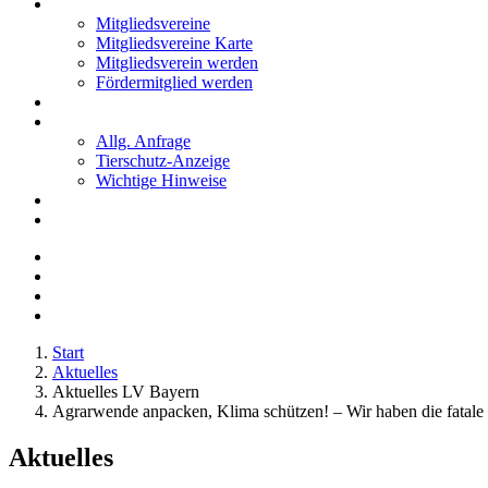
Mitglieder
Mitgliedsvereine
Mitgliedsvereine Karte
Mitgliedsverein werden
Fördermitglied werden
Notfälle
Kontakt
Allg. Anfrage
Tierschutz-Anzeige
Wichtige Hinweise
Stellenanzeigen
Tierschutzjugend
Start
Aktuelles
Aktuelles LV Bayern
Agrarwende anpacken, Klima schützen! – Wir haben die fatale P
Aktuelles