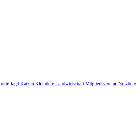
porte
Jagd
Katzen
Kleintiere
Landwirtschaft
Mitgliedsvereine
Nutztiere