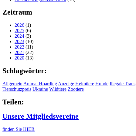
Zeitraum
2026
(1)
2025
(6)
2024
(3)
2023
(10)
2022
(11)
2021
(22)
2020
(13)
Schlagwörter:
Allgemein
Animal Hoarding
Anzeige
Heimtiere
Hunde
Illegale Trans
Tierschutzpreis
Ukraine
Wildtiere
Zootiere
Teilen:
Unsere Mitgliedsvereine
finden Sie HIER