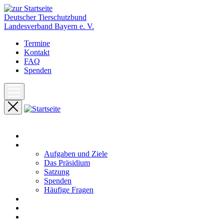
Deutscher Tierschutzbund
Landesverband Bayern e. V.
Termine
Kontakt
FAQ
Spenden
Start
Unser Landesverband
Aufgaben und Ziele
Das Präsidium
Satzung
Spenden
Häufige Fragen
Aktuelles
Pressemeldungen
Termine