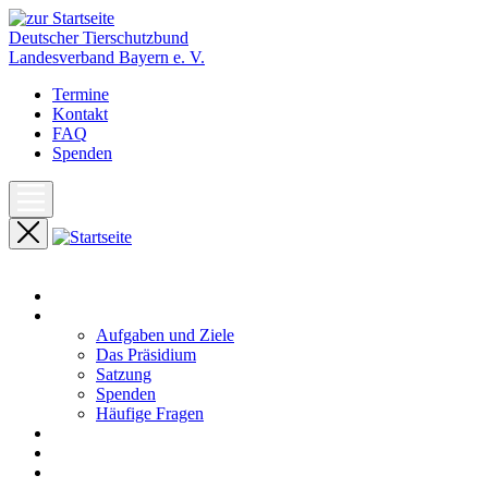
Deutscher Tierschutzbund
Landesverband Bayern e. V.
Termine
Kontakt
FAQ
Spenden
Start
Unser Landesverband
Aufgaben und Ziele
Das Präsidium
Satzung
Spenden
Häufige Fragen
Aktuelles
Pressemeldungen
Termine