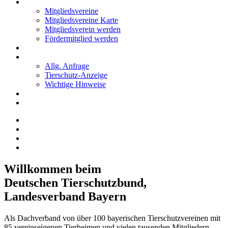
Mitglieder
Mitgliedsvereine
Mitgliedsvereine Karte
Mitgliedsverein werden
Fördermitglied werden
Notfälle
Kontakt
Allg. Anfrage
Tierschutz-Anzeige
Wichtige Hinweise
Stellenanzeigen
Tierschutzjugend
Willkommen beim
Deutschen Tierschutzbund,
Landesverband Bayern
Als Dachverband von über 100 bayerischen Tierschutzvereinen mit
85 vereinseigenen Tierheimen und vielen tausenden Mitgliedern